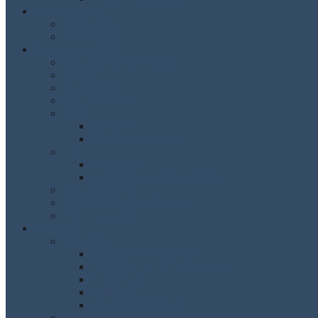
Schule als Staat
Staatsaufbau
Pressespiegel
Schulgemeinschaft
Schulleitung /Verwaltung
Lehrer
Fachschaften
Schulkonferenz
SMV
Die SMV
Schrempfinger Blog
Eltern
Elternbeirat
Aktivitäten des Elternbeirats
Schulsozialarbeit
Förderverein des CSGB e.V.
Bildungspartner
Schulprofil
Schulinfos
Das CSG im Überblick
Öffnungs- und Unterrichtszeiten
Stundentafel
Evaluation
Christoph Schrempf
Austausch