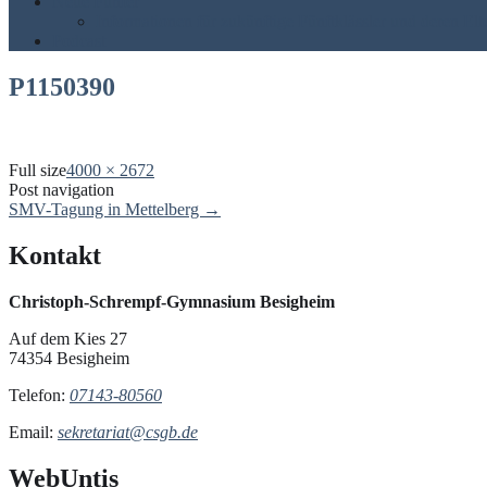
Neue Fünfer
Informationen für zukünftige Fünftklässler und deren Elt
Podcast
P1150390
Full size
4000 × 2672
Post navigation
SMV-Tagung in Mettelberg
→
Kontakt
Christoph-Schrempf-Gymnasium Besigheim
Auf dem Kies 27
74354 Besigheim
Telefon:
07143-80560
Email:
sekretariat@csgb.de
WebUntis