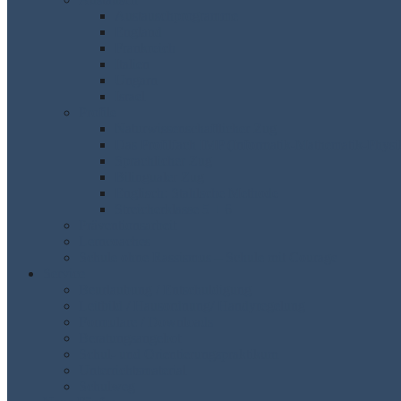
Austauschprogramme
England
Frankreich
Italien
Ungarn
Israel
Profile
Naturwissenschaftlicher Zug
Das Profilfach IMP (Informatik-Mathematik-Physi
Sprachlicher Zug
Bilingualer Zug
Englisch: Stahlsche Methode
Streicherklasse 5 + 6
Präventionsarbeit
Lerncoaches
Schule ohne Rassismus – Schule mit Courage
Service
Beurlaubung / Entschuldigung
Leitbild / Hausordnung/ Handyregelung
Formulare / Downloads
Beratungsangebot
Schul- und Orientierungspraktikum
Unterrichtsmaterial
Schulweg