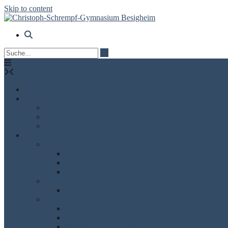
Skip to content
Kalender
Aktuelles
Schuljahreskalender PDF
DSB und WebUntis
itslearning
Schüler
Schulleben
AGs
Mittagspause / Nachmittag
Rund ums Abitur
Lernen
GFS Richtlinien
Berufsorientierung
Berufsfindung
Sozialpraktikum Klasse 9
Was soll ich studieren?