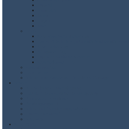
England
Frankreich
Italien
Ungarn
Israel
Profile
Naturwissenschaftlicher Zug
Das Profilfach IMP (Informatik-Mathematik-Physi
Sprachlicher Zug
Bilingualer Zug
Englisch: Stahlsche Methode
Streicherklasse 5 + 6
Präventionsarbeit
Lerncoaches
Schule ohne Rassismus – Schule mit Courage
Service
Beurlaubung / Entschuldigung
Leitbild / Hausordnung/ Handyregelung
Formulare / Downloads
Beratungsangebot
Schul- und Orientierungspraktikum
Unterrichtsmaterial
Schulweg
Neue Fünfer