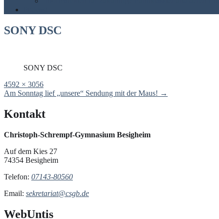
Informationen für zukünftige Fünftklässler und deren Elt
Podcast
SONY DSC
SONY DSC
Full
4592 × 3056
size
Post
Am Sonntag lief „unsere“ Sendung mit der Maus!
→
navigation
Kontakt
Christoph-Schrempf-Gymnasium Besigheim
Auf dem Kies 27
74354 Besigheim
Telefon:
07143-80560
Email:
sekretariat@csgb.de
WebUntis