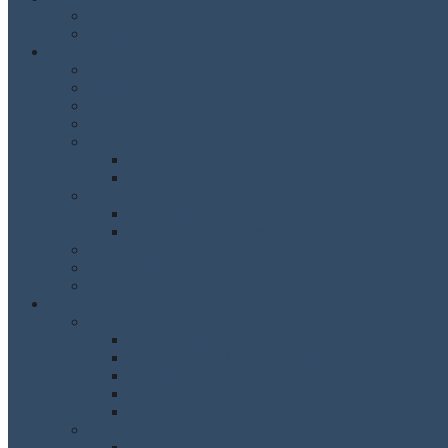
Staatsaufbau
Pressespiegel
Schulgemeinschaft
Schulleitung /Verwaltung
Lehrer
Fachschaften
Schulkonferenz
SMV
Die SMV
Schrempfinger Blog
Eltern
Elternbeirat
Aktivitäten des Elternbeirats
Schulsozialarbeit
Förderverein des CSGB e.V.
Bildungspartner
Schulprofil
Schulinfos
Das CSG im Überblick
Öffnungs- und Unterrichtszeiten
Stundentafel
Evaluation
Christoph Schrempf
Austausch
Austauschprogramme