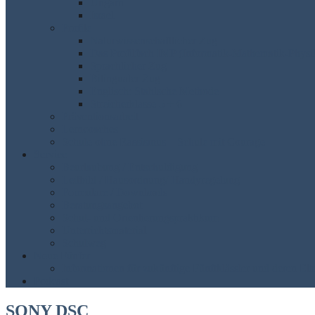
Ungarn
Israel
Profile
Naturwissenschaftlicher Zug
Das Profilfach IMP (Informatik-Mathematik-Physi
Sprachlicher Zug
Bilingualer Zug
Englisch: Stahlsche Methode
Streicherklasse 5 + 6
Präventionsarbeit
Lerncoaches
Schule ohne Rassismus – Schule mit Courage
Service
Beurlaubung / Entschuldigung
Leitbild / Hausordnung/ Handyregelung
Formulare / Downloads
Beratungsangebot
Schul- und Orientierungspraktikum
Unterrichtsmaterial
Schulweg
Neue Fünfer
Informationen für zukünftige Fünftklässler und deren Elt
Podcast
SONY DSC