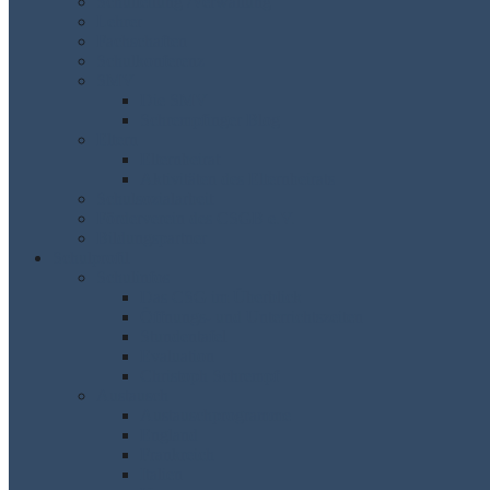
Schulleitung /Verwaltung
Lehrer
Fachschaften
Schulkonferenz
SMV
Die SMV
Schrempfinger Blog
Eltern
Elternbeirat
Aktivitäten des Elternbeirats
Schulsozialarbeit
Förderverein des CSGB e.V.
Bildungspartner
Schulprofil
Schulinfos
Das CSG im Überblick
Öffnungs- und Unterrichtszeiten
Stundentafel
Evaluation
Christoph Schrempf
Austausch
Austauschprogramme
England
Frankreich
Italien