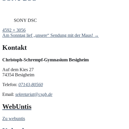
SONY DSC
Full
4592 × 3056
size
Post
Am Sonntag lief „unsere“ Sendung mit der Maus!
→
navigation
Kontakt
Christoph-Schrempf-Gymnasium Besigheim
Auf dem Kies 27
74354 Besigheim
Telefon:
07143-80560
Email:
sekretariat@csgb.de
WebUntis
Zu webuntis