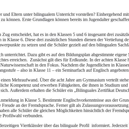
 und Eltern unter bilingualem Unterricht vorstellen? Einhergehend mit 
en zu können. Erste Grundlagen können bereits im Jugendalter geschaffe
Zug entscheidet, hat es in den Klassen 5 und 6 insgesamt drei zusätzli
h in Klasse 6. Diese drei zusätzlichen Stunden dienen der Vertiefung d
werpunkte zu setzen und die Schüler gezielt auf den bilingualen Sachfa
h unterrichtet. Dazu gibt es auf den Bildungsplan abgestimmte eigene S
ichtes erreichen. Zunächst gilt dies für Erdkunde. In der achten Klass
e Naturwissenschaft in den Fokus. Nachdem die Jugendlichen in Klassenst
gsstufe – also in Klasse 11 – ein Seminarfach auf Englisch angeboten
e einen Mehraufwand. Über die acht Jahre am Gymnasium verteilt stehen
achliche Kompetenz und erwerben Fähigkeiten, die ihnen in Studium un
rt sich. Außerdem erhalten die Schüler ein „Bilinguales Zertifikat Deuts
r Anmeldung in Klasse 5. Bestimmte Englischvorkenntnisse aus der Gru
 die Freude an der Fremdsprache. Ferner gilt als Zulassungsvoraussetzun
haben alle Schüler die gleichen Möglichkeiten hinsichtlich der Fremdsp
re Profilwahl verbunden.
zeitigen Viertklässler über das bilinguale Profil informiert. Jederzeit