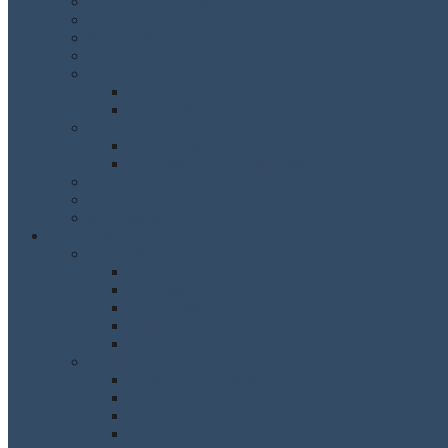
Schulleitung /Verwaltung
Lehrer
Fachschaften
Schulkonferenz
SMV
Die SMV
Schrempfinger Blog
Eltern
Elternbeirat
Aktivitäten des Elternbeirats
Schulsozialarbeit
Förderverein des CSGB e.V.
Bildungspartner
Schulprofil
Schulinfos
Das CSG im Überblick
Öffnungs- und Unterrichtszeiten
Stundentafel
Evaluation
Christoph Schrempf
Austausch
Austauschprogramme
England
Frankreich
Italien