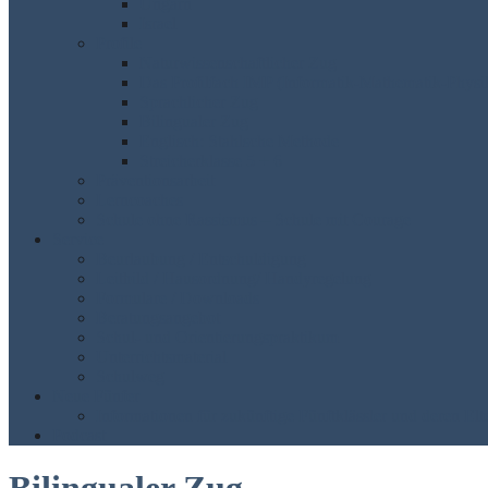
Ungarn
Israel
Profile
Naturwissenschaftlicher Zug
Das Profilfach IMP (Informatik-Mathematik-Physi
Sprachlicher Zug
Bilingualer Zug
Englisch: Stahlsche Methode
Streicherklasse 5 + 6
Präventionsarbeit
Lerncoaches
Schule ohne Rassismus – Schule mit Courage
Service
Beurlaubung / Entschuldigung
Leitbild / Hausordnung/ Handyregelung
Formulare / Downloads
Beratungsangebot
Schul- und Orientierungspraktikum
Unterrichtsmaterial
Schulweg
Neue Fünfer
Informationen für zukünftige Fünftklässler und deren Elt
Podcast