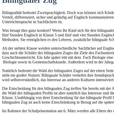
Bilingualer Zug
Bilingualität bedeutet Zweisprachigkeit. Doch was können sich Kinder
Vorteil, differenziert, sicher und geläufig auf Englisch kommunizier
Unterrichtssprache in Sachfächern ist.
Was besagt dies ganz konkret? Wenn Ihr Kind sich für den bilingualen 
fünf Stunden Englisch in Klasse 5 und fünf statt vier Stunden Englisc
Methoden. Sie ermöglichen es den Lehrern, zusätzliche bilinguale Sch
Ab der siebten Klasse werden unterschiedliche Sachfächer auf Englisc
dass auch die Schüler des bilingualen Zuges die Ziele des Fachunterr
Geschichtsunterricht. Ein Jahr später tritt mit dem Fach Biologie ein
Biologie sowie in Gemeinschaftskunde. Außerdem wird in der Jahrgan
Natürlich bedeutet die Wahl des bilingualen Zuges auf der einen Seit
steht ein großer Nutzen: Bilinguale Schüler vertiefen ihre fremdspr
wird selbstverständlich, das Interesse an anderen Kulturen intensivie
Die Entscheidung für den bilingualen Zug treffen Sie bereits mit de
die Wahl des bilingualen Profils ist aber natürlich das Interesse und
Klasse. Unabhängig von ihrer Entscheidung für das bilinguale Profil 
bilingualen Zug ist auch keine Einschränkung in Bezug auf die späte
Im Rahmen der Schulpräsentation am 6. März werden alle Eltern der der