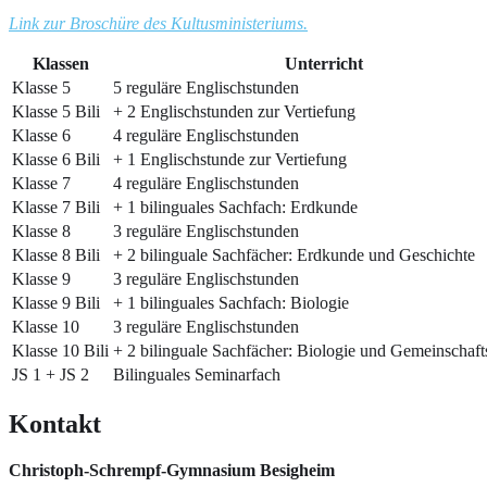
Link zur Broschüre des Kultusministeriums.
Klassen
Unterricht
Klasse 5
5 reguläre Englischstunden
Klasse 5 Bili
+ 2 Englischstunden zur Vertiefung
Klasse 6
4 reguläre Englischstunden
Klasse 6 Bili
+ 1 Englischstunde zur Vertiefung
Klasse 7
4 reguläre Englischstunden
Klasse 7 Bili
+ 1 bilinguales Sachfach: Erdkunde
Klasse 8
3 reguläre Englischstunden
Klasse 8 Bili
+ 2 bilinguale Sachfächer: Erdkunde und Geschichte
Klasse 9
3 reguläre Englischstunden
Klasse 9 Bili
+ 1 bilinguales Sachfach: Biologie
Klasse 10
3 reguläre Englischstunden
Klasse 10 Bili
+ 2 bilinguale Sachfächer: Biologie und Gemeinschaf
JS 1 + JS 2
Bilinguales Seminarfach
Kontakt
Christoph-Schrempf-Gymnasium Besigheim