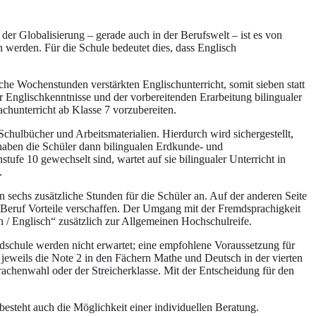
der Globalisierung – gerade auch in der Berufswelt – ist es von
n werden. Für die Schule bedeutet dies, dass Englisch
che Wochenstunden verstärkten Englischunterricht, somit sieben statt
er Englischkenntnisse und der vorbereitenden Erarbeitung bilingualer
chunterricht ab Klasse 7 vorzubereiten.
chulbücher und Arbeitsmaterialien. Hierdurch wird sichergestellt,
e haben die Schüler dann bilingualen Erdkunde- und
ufe 10 gewechselt sind, wartet auf sie bilingualer Unterricht in
.
 sechs zusätzliche Stunden für die Schüler an. Auf der anderen Seite
d Beruf Vorteile verschaffen. Der Umgang mit der Fremdsprachigkeit
ch / Englisch“ zusätzlich zur Allgemeinen Hochschulreife.
ndschule werden nicht erwartet; eine empfohlene Voraussetzung für
g jeweils die Note 2 in den Fächern Mathe und Deutsch in der vierten
rachenwahl oder der Streicherklasse. Mit der Entscheidung für den
 besteht auch die Möglichkeit einer individuellen Beratung.