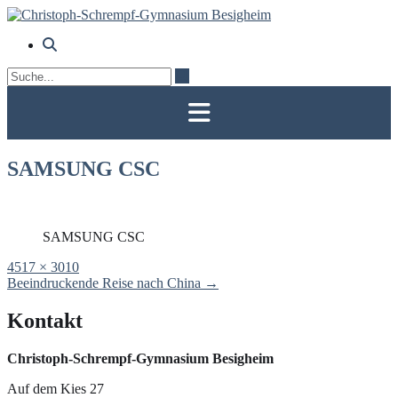
Skip
to
content
SAMSUNG CSC
SAMSUNG CSC
Full
4517 × 3010
size
Post
Beeindruckende Reise nach China
→
navigation
Kontakt
Christoph-Schrempf-Gymnasium Besigheim
Auf dem Kies 27