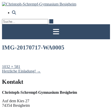
Skip
to
content
IMG-20170717-WA0005
Full
1032 × 581
size
Post
Herzliche Einladung!
→
navigation
Kontakt
Christoph-Schrempf-Gymnasium Besigheim
Auf dem Kies 27
74354 Besigheim