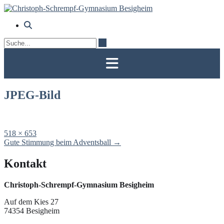
Skip
to
content
JPEG-Bild
Full
518 × 653
size
Post
Gute Stimmung beim Adventsball
→
navigation
Kontakt
Christoph-Schrempf-Gymnasium Besigheim
Auf dem Kies 27
74354 Besigheim