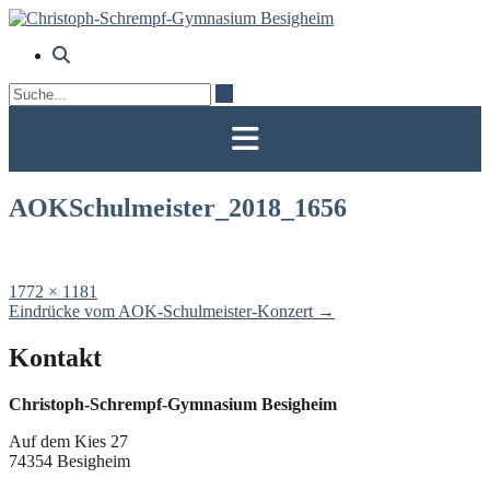
Skip
to
content
AOKSchulmeister_2018_1656
Full
1772 × 1181
size
Post
Eindrücke vom AOK-Schulmeister-Konzert
→
navigation
Kontakt
Christoph-Schrempf-Gymnasium Besigheim
Auf dem Kies 27
74354 Besigheim