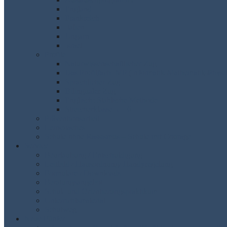
England
Frankreich
Italien
Ungarn
Israel
Profile
Naturwissenschaftlicher Zug
Das Profilfach IMP (Informatik-Mathematik-Physi
Sprachlicher Zug
Bilingualer Zug
Englisch: Stahlsche Methode
Streicherklasse 5 + 6
Präventionsarbeit
Lerncoaches
Schule ohne Rassismus – Schule mit Courage
Service
Beurlaubung / Entschuldigung
Leitbild / Hausordnung/ Handyregelung
Formulare / Downloads
Beratungsangebot
Schul- und Orientierungspraktikum
Unterrichtsmaterial
Schulweg
Neue Fünfer