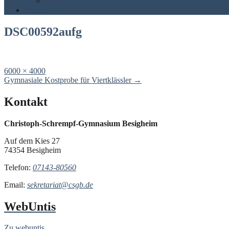
Informationen für zukünftige Fünftklässler und deren Elt
Podcast
DSC00592aufg
Full
6000 × 4000
size
Post
Gymnasiale Kostprobe für Viertklässler
→
navigation
Kontakt
Christoph-Schrempf-Gymnasium Besigheim
Auf dem Kies 27
74354 Besigheim
Telefon:
07143-80560
Email:
sekretariat@csgb.de
WebUntis
Zu webuntis