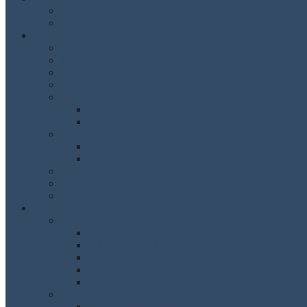
Staatsaufbau
Pressespiegel
Schulgemeinschaft
Schulleitung /Verwaltung
Lehrer
Fachschaften
Schulkonferenz
SMV
Die SMV
Schrempfinger Blog
Eltern
Elternbeirat
Aktivitäten des Elternbeirats
Schulsozialarbeit
Förderverein des CSGB e.V.
Bildungspartner
Schulprofil
Schulinfos
Das CSG im Überblick
Öffnungs- und Unterrichtszeiten
Stundentafel
Evaluation
Christoph Schrempf
Austausch
Austauschprogramme