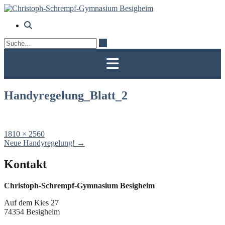
Skip
to
content
Handyregelung_Blatt_2
Full
1810 × 2560
size
Post
Neue Handyregelung!
→
navigation
Kontakt
Christoph-Schrempf-Gymnasium Besigheim
Auf dem Kies 27
74354 Besigheim