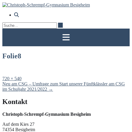
Skip
to
content
Folie8
Full
720 × 540
size
Post
Neu am CSG – Umfrage zum Start unserer Fünftklässler am CSG
navigation
im Schuljahr 2021/2022
→
Kontakt
Christoph-Schrempf-Gymnasium Besigheim
Auf dem Kies 27
74354 Besigheim