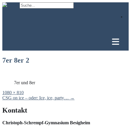
Skip
to
content
7er 8er 2
7er und 8er
Full
1080 × 810
size
Post
CSG on ice – oder: Ice, ice, party…
→
navigation
Kontakt
Christoph-Schrempf-Gymnasium Besigheim