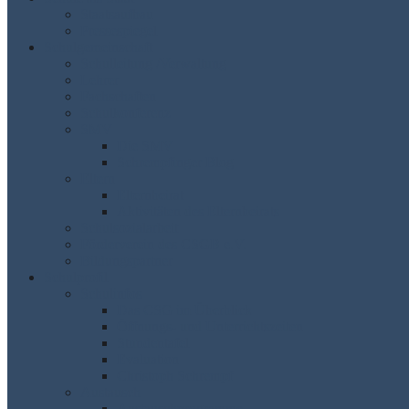
Staatsaufbau
Pressespiegel
Schulgemeinschaft
Schulleitung /Verwaltung
Lehrer
Fachschaften
Schulkonferenz
SMV
Die SMV
Schrempfinger Blog
Eltern
Elternbeirat
Aktivitäten des Elternbeirats
Schulsozialarbeit
Förderverein des CSGB e.V.
Bildungspartner
Schulprofil
Schulinfos
Das CSG im Überblick
Öffnungs- und Unterrichtszeiten
Stundentafel
Evaluation
Christoph Schrempf
Austausch
Austauschprogramme