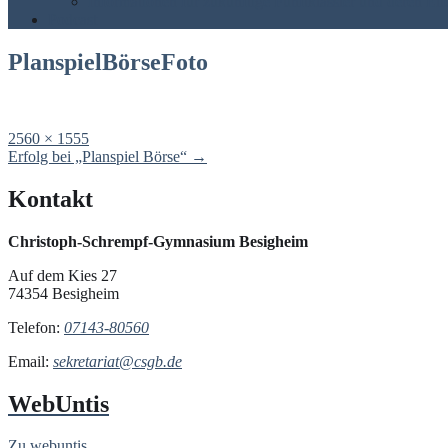
Informationen für zukünftige Fünftklässler und deren Elt
Podcast
PlanspielBörseFoto
Full
2560 × 1555
size
Post
Erfolg bei „Planspiel Börse“
→
navigation
Kontakt
Christoph-Schrempf-Gymnasium Besigheim
Auf dem Kies 27
74354 Besigheim
Telefon:
07143-80560
Email:
sekretariat@csgb.de
WebUntis
Zu webuntis