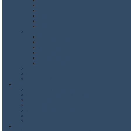
England
Frankreich
Italien
Ungarn
Israel
Profile
Naturwissenschaftlicher Zug
Das Profilfach IMP (Informatik-Mathematik-Physi
Sprachlicher Zug
Bilingualer Zug
Englisch: Stahlsche Methode
Streicherklasse 5 + 6
Präventionsarbeit
Lerncoaches
Schule ohne Rassismus – Schule mit Courage
Service
Beurlaubung / Entschuldigung
Leitbild / Hausordnung/ Handyregelung
Formulare / Downloads
Beratungsangebot
Schul- und Orientierungspraktikum
Unterrichtsmaterial
Schulweg
Neue Fünfer