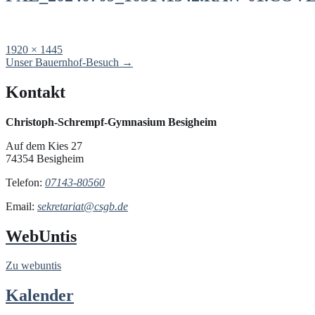
Full
1920 × 1445
size
Post
Unser Bauernhof-Besuch
→
navigation
Kontakt
Christoph-Schrempf-Gymnasium Besigheim
Auf dem Kies 27
74354 Besigheim
Telefon:
07143-80560
Email:
sekretariat@csgb.de
WebUntis
Zu webuntis
Kalender