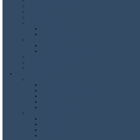
Schulleitung /Verwaltung
Lehrer
Fachschaften
Schulkonferenz
SMV
Die SMV
Schrempfinger Blog
Eltern
Elternbeirat
Aktivitäten des Elternbeirats
Schulsozialarbeit
Förderverein des CSGB e.V.
Bildungspartner
Schulprofil
Schulinfos
Das CSG im Überblick
Öffnungs- und Unterrichtszeiten
Stundentafel
Evaluation
Christoph Schrempf
Austausch
Austauschprogramme
England
Frankreich
Italien