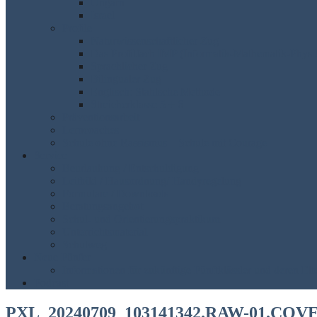
Ungarn
Israel
Profile
Naturwissenschaftlicher Zug
Das Profilfach IMP (Informatik-Mathematik-Physi
Sprachlicher Zug
Bilingualer Zug
Englisch: Stahlsche Methode
Streicherklasse 5 + 6
Präventionsarbeit
Lerncoaches
Schule ohne Rassismus – Schule mit Courage
Service
Beurlaubung / Entschuldigung
Leitbild / Hausordnung/ Handyregelung
Formulare / Downloads
Beratungsangebot
Schul- und Orientierungspraktikum
Unterrichtsmaterial
Schulweg
Neue Fünfer
Informationen für zukünftige Fünftklässler und deren Elt
Podcast
PXL_20240709_103141342.RAW-01.CO