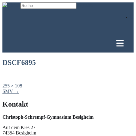
Skip
to
content
DSCF6895
Full
255 × 108
size
Post
SMV
→
navigation
Kontakt
Christoph-Schrempf-Gymnasium Besigheim
Auf dem Kies 27
74354 Besigheim