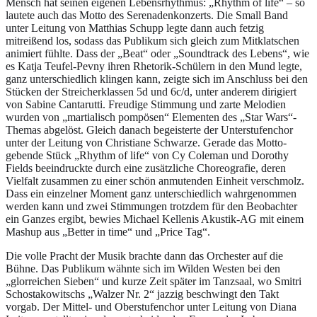
Mensch hat seinen eigenen Lebensrhythmus: „Rhythm of life“ – so
lautete auch das Motto des Serenadenkonzerts. Die Small Band
unter Leitung von Matthias Schupp legte dann auch fetzig
mitreißend los, sodass das Publikum sich gleich zum Mitklatschen
animiert fühlte. Dass der „Beat“ oder „Soundtrack des Lebens“, wie
es Katja Teufel-Pevny ihren Rhetorik-Schülern in den Mund legte,
ganz unterschiedlich klingen kann, zeigte sich im Anschluss bei den
Stücken der Streicherklassen 5d und 6c/d, unter anderem dirigiert
von Sabine Cantarutti. Freudige Stimmung und zarte Melodien
wurden von „martialisch pompösen“ Elementen des „Star Wars“-
Themas abgelöst. Gleich danach begeisterte der Unterstufenchor
unter der Leitung von Christiane Schwarze. Gerade das Motto-
gebende Stück „Rhythm of life“ von Cy Coleman und Dorothy
Fields beeindruckte durch eine zusätzliche Choreografie, deren
Vielfalt zusammen zu einer schön anmutenden Einheit verschmolz.
Dass ein einzelner Moment ganz unterschiedlich wahrgenommen
werden kann und zwei Stimmungen trotzdem für den Beobachter
ein Ganzes ergibt, bewies Michael Kellenis Akustik-AG mit einem
Mashup aus „Better in time“ und „Price Tag“.
Die volle Pracht der Musik brachte dann das Orchester auf die
Bühne. Das Publikum wähnte sich im Wilden Westen bei den
„glorreichen Sieben“ und kurze Zeit später im Tanzsaal, wo Smitri
Schostakowitschs „Walzer Nr. 2“ jazzig beschwingt den Takt
vorgab. Der Mittel- und Oberstufenchor unter Leitung von Diana