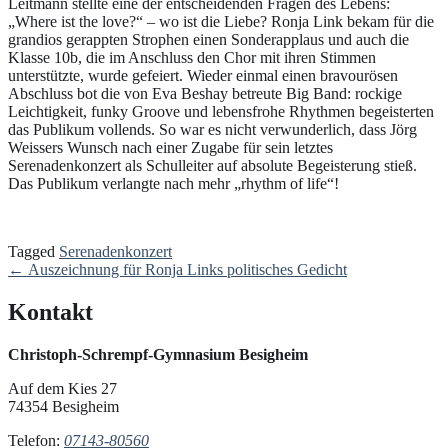
Leitmann stellte eine der entscheidenden Fragen des Lebens:
„Where ist the love?“ – wo ist die Liebe? Ronja Link bekam für die
grandios gerappten Strophen einen Sonderapplaus und auch die
Klasse 10b, die im Anschluss den Chor mit ihren Stimmen
unterstützte, wurde gefeiert. Wieder einmal einen bravourösen
Abschluss bot die von Eva Beshay betreute Big Band: rockige
Leichtigkeit, funky Groove und lebensfrohe Rhythmen begeisterten
das Publikum vollends. So war es nicht verwunderlich, dass Jörg
Weissers Wunsch nach einer Zugabe für sein letztes
Serenadenkonzert als Schulleiter auf absolute Begeisterung stieß.
Das Publikum verlangte nach mehr „rhythm of life“!
Tagged
Serenadenkonzert
Post
←
Auszeichnung für Ronja Links politisches Gedicht
navigation
Kontakt
Christoph-Schrempf-Gymnasium Besigheim
Auf dem Kies 27
74354 Besigheim
Telefon:
07143-80560