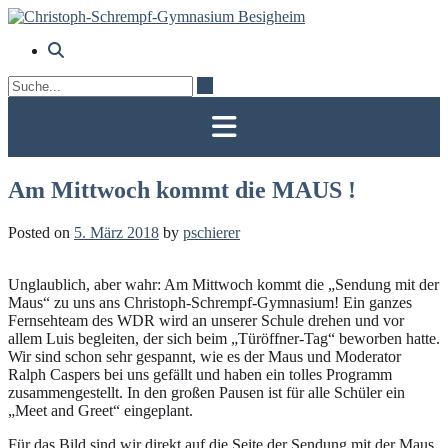
Skip
to
content
Am Mittwoch kommt die MAUS !
Posted on
5. März 2018
by
pschierer
Unglaublich, aber wahr: Am Mittwoch kommt die „Sendung mit der
Maus“ zu uns ans Christoph-Schrempf-Gymnasium! Ein ganzes
Fernsehteam des WDR wird an unserer Schule drehen und vor
allem Luis begleiten, der sich beim „Türöffner-Tag“ beworben hatte.
Wir sind schon sehr gespannt, wie es der Maus und Moderator
Ralph Caspers bei uns gefällt und haben ein tolles Programm
zusammengestellt. In den großen Pausen ist für alle Schüler ein
„Meet and Greet“ eingeplant.
Für das Bild sind wir direkt auf die Seite der Sendung mit der Maus