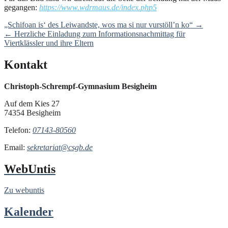
gegangen:
https://www.wdrmaus.de/index.php5
Post
„Schifoan is‘ des Leiwandste, wos ma si nur vurstöll’n ko“
→
navigation
←
Herzliche Einladung zum Informationsnachmittag für
Viertklässler und ihre Eltern
Kontakt
Christoph-Schrempf-Gymnasium Besigheim
Auf dem Kies 27
74354 Besigheim
Telefon:
07143-80560
Email:
sekretariat@csgb.de
WebUntis
Zu webuntis
Kalender