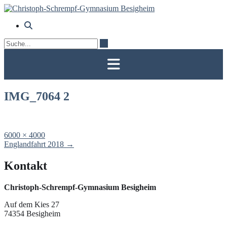
Skip
to
content
IMG_7064 2
Full
6000 × 4000
size
Post
Englandfahrt 2018
→
navigation
Kontakt
Christoph-Schrempf-Gymnasium Besigheim
Auf dem Kies 27
74354 Besigheim