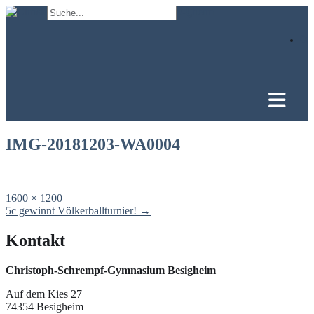
Skip
to
content
IMG-20181203-WA0004
Full
1600 × 1200
size
Post
5c gewinnt Völkerballturnier!
→
navigation
Kontakt
Christoph-Schrempf-Gymnasium Besigheim
Auf dem Kies 27
74354 Besigheim