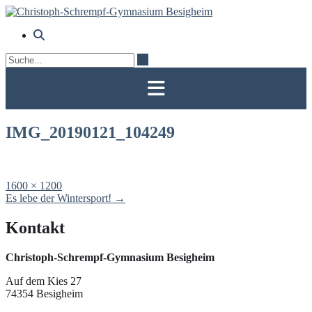
Skip
to
content
IMG_20190121_104249
Full
1600 × 1200
size
Post
Es lebe der Wintersport!
→
navigation
Kontakt
Christoph-Schrempf-Gymnasium Besigheim
Auf dem Kies 27
74354 Besigheim