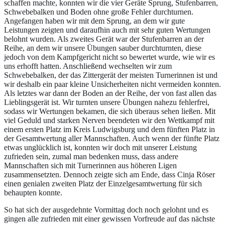
schaffen machte, konnten wir die vier Geräte Sprung, Stufenbarren,
Schwebebalken und Boden ohne große Fehler durchturnen.
Angefangen haben wir mit dem Sprung, an dem wir gute
Leistungen zeigten und daraufhin auch mit sehr guten Wertungen
belohnt wurden. Als zweites Gerät war der Stufenbarren an der
Reihe, an dem wir unsere Übungen sauber durchturnten, diese
jedoch von dem Kampfgericht nicht so bewertet wurde, wie wir es
uns erhofft hatten. Anschließend wechselten wir zum
Schwebebalken, der das Zittergerät der meisten Turnerinnen ist und
wir deshalb ein paar kleine Unsicherheiten nicht vermeiden konnten.
Als letztes war dann der Boden an der Reihe, der von fast allen das
Lieblingsgerät ist. Wir turnten unsere Übungen nahezu fehlerfrei,
sodass wir Wertungen bekamen, die sich überaus sehen ließen. Mit
viel Geduld und starken Nerven beendeten wir den Wettkampf mit
einem ersten Platz im Kreis Ludwigsburg und dem fünften Platz in
der Gesamtwertung aller Mannschaften. Auch wenn der fünfte Platz
etwas unglücklich ist, konnten wir doch mit unserer Leistung
zufrieden sein, zumal man bedenken muss, dass andere
Mannschaften sich mit Turnerinnen aus höheren Ligen
zusammensetzten. Dennoch zeigte sich am Ende, dass Cinja Röser
einen genialen zweiten Platz der Einzelgesamtwertung für sich
behaupten konnte.
So hat sich der ausgedehnte Vormittag doch noch gelohnt und es
gingen alle zufrieden mit einer gewissen Vorfreude auf das nächste