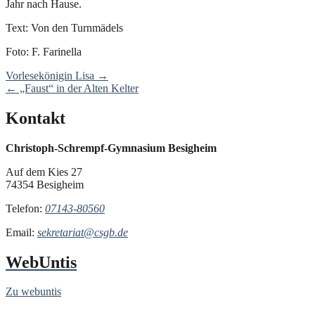
Jahr nach Hause.
Text: Von den Turnmädels
Foto: F. Farinella
Post
Vorlesekönigin Lisa
→
navigation
←
„Faust“ in der Alten Kelter
Kontakt
Christoph-Schrempf-Gymnasium Besigheim
Auf dem Kies 27
74354 Besigheim
Telefon:
07143-80560
Email:
sekretariat@csgb.de
WebUntis
Zu webuntis