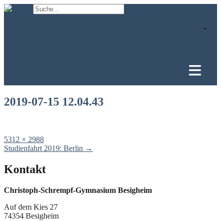
Skip
to
content
2019-07-15 12.04.43
Full
5312 × 2988
size
Post
Studienfahrt 2019: Berlin
→
navigation
Kontakt
Christoph-Schrempf-Gymnasium Besigheim
Auf dem Kies 27
74354 Besigheim