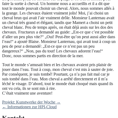
faire la sortie à cheval. Un homme nous a accueillis et il a dit que
tout le monde pouvait choisir un cheval. Alors, nous sommes allés à
la grange. Les chevaux étaient vraiment jolis! Moi, j’ai choisi un
cheval brun qui avait l’air vraiment drôle. Monsieur Lanternau avait
un cheval très grand et élégant, tandis que Mamert a choisi un petit
cheval blanc. Peu de temps après, on était déjà assis sur les dos des
chevaux. Fructueux a demandé au guide: „Est-ce que c’est possible
d’aller un peu plus vite?“ „Oui! Peut-être qu’on peut aussi aller dans
l’eau!“ a ajouté Blaise. Monsieur Lanternau, qui avait tout à coup un
peu de peur a demandé: „Est-ce que ce n’est pas un peu
dangereux?“ „Non, pas du tout! Les chevaux adorent l’eau!“
Donc, nous sommes partis en direction de la mer.
Tout le monde s’amusait bien et les chevaux avaient pris plaisir de
jouer dans l’eau. Tout à coup, mon cheval s‘est mis à sauter de joie.
Par conséquent, je suis tombé! Pourtant, ça n’a pas fait mal car je
suis tombé dans l’eau. Mon cheval a arrêté directement et il m’a
léché le visage. D’abord, tout le monde était choqué mais quand ils
ont vu cela, ils se sont mis à rire.
C’était vraiment une aventure!
Post
Projekt: Kunstwerke der Woche
→
navigation
←
Informationen zur HPI-Cloud