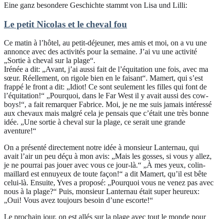
Eine ganz besondere Geschichte stammt von Lisa und Lilli:
Le petit Nicolas et le cheval fou
Ce matin à l’hôtel, au petit-déjeuner, mes amis et moi, on a vu une
annonce avec des activités pour la semaine. J’ai vu une activité
„Sortie à cheval sur la plage“.
Irénée a dit: „Avant, j’ai aussi fait de l’équitation une fois, avec ma
sœur. Réellement, on rigole bien en le faisant“. Mamert, qui s’est
frappé le front a dit: „Idiot! Ce sont seulement les filles qui font de
l’équitation!“ „Pourquoi, dans le Far West il y avait aussi des cow-
boys!“, a fait remarquer Fabrice. Moi, je ne me suis jamais intéressé
aux chevaux mais malgré cela je pensais que c’était une très bonne
idée. „Une sortie à cheval sur la plage, ce serait une grande
aventure!“
On a présenté directement notre idée à monsieur Lanternau, qui
avait l’air un peu déçu à mon avis: „Mais les gosses, si vous y allez,
je ne pourrai pas jouer avec vous ce jour-là.“ „À mes yeux, colin-
maillard est ennuyeux de toute façon!“ a dit Mamert, qu’il est bête
celui-là. Ensuite, Yves a proposé: „Pourquoi vous ne venez pas avec
nous à la plage?“ Puis, monsieur Lanternau était super heureux:
„Oui! Vous avez toujours besoin d’une escorte!“
Le prochain jour, on est allés sur la plage avec tout le monde pour