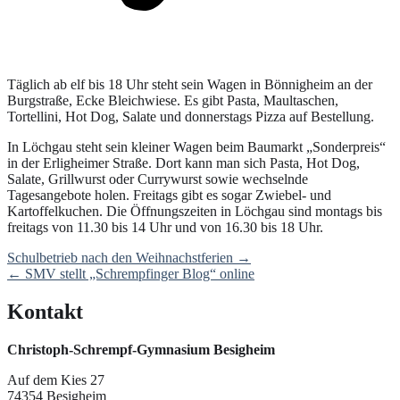
Täglich ab elf bis 18 Uhr steht sein Wagen in Bönnigheim an der
Burgstraße, Ecke Bleichwiese. Es gibt Pasta, Maultaschen,
Tortellini, Hot Dog, Salate und donnerstags Pizza auf Bestellung.
In Löchgau steht sein kleiner Wagen beim Baumarkt „Sonderpreis“
in der Erligheimer Straße. Dort kann man sich Pasta, Hot Dog,
Salate, Grillwurst oder Currywurst sowie wechselnde
Tagesangebote holen. Freitags gibt es sogar Zwiebel- und
Kartoffelkuchen. Die Öffnungszeiten in Löchgau sind montags bis
freitags von 11.30 bis 14 Uhr und von 16.30 bis 18 Uhr.
Post
Schulbetrieb nach den Weihnachstferien
→
navigation
←
SMV stellt „Schrempfinger Blog“ online
Kontakt
Christoph-Schrempf-Gymnasium Besigheim
Auf dem Kies 27
74354 Besigheim