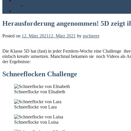
Neue Fünfer
Informationen für zukünftige Fünftklässler und deren Elt
Podcast
Herausforderung angenommen! 5D zeigt ih
Posted on
12. März 2021
12. März 2021
by
pschierer
Die Klasse 5D hat (fast) in jeder Fernlern-Woche eine Challenge ih
einfach kreativ umsetzen. Manchmal bekamen sie noch Videos als Anr
der Ergebnisse:
Schneeflocken Challenge
Schneeflocke von Elisabeth
Schneeflocke von Lara
Schneeflocke von Luisa