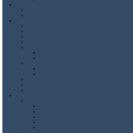
Schule als Staat
Staatsaufbau
Pressespiegel
Schulgemeinschaft
Schulleitung /Verwaltung
Lehrer
Fachschaften
Schulkonferenz
SMV
Die SMV
Schrempfinger Blog
Eltern
Elternbeirat
Aktivitäten des Elternbeirats
Schulsozialarbeit
Förderverein des CSGB e.V.
Bildungspartner
Schulprofil
Schulinfos
Das CSG im Überblick
Öffnungs- und Unterrichtszeiten
Stundentafel
Evaluation
Christoph Schrempf
Austausch