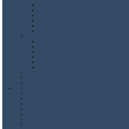
Austauschprogramme
England
Frankreich
Italien
Ungarn
Israel
Profile
Naturwissenschaftlicher Zug
Das Profilfach IMP (Informatik-Mathematik-Physi
Sprachlicher Zug
Bilingualer Zug
Englisch: Stahlsche Methode
Streicherklasse 5 + 6
Präventionsarbeit
Lerncoaches
Schule ohne Rassismus – Schule mit Courage
Service
Beurlaubung / Entschuldigung
Leitbild / Hausordnung/ Handyregelung
Formulare / Downloads
Beratungsangebot
Schul- und Orientierungspraktikum
Unterrichtsmaterial
Schulweg