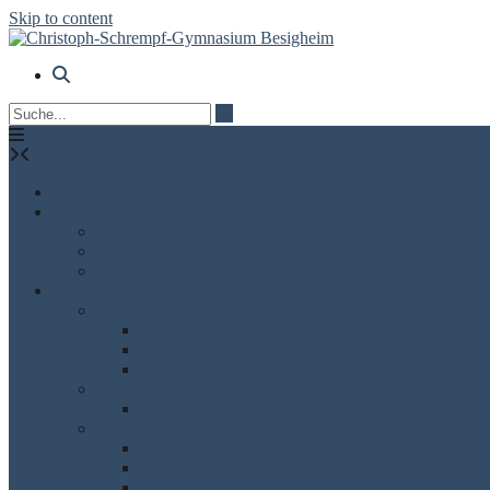
Skip to content
Kalender
Aktuelles
Schuljahreskalender PDF
DSB und WebUntis
itslearning
Schüler
Schulleben
AGs
Mittagspause / Nachmittag
Rund ums Abitur
Lernen
GFS Richtlinien
Berufsorientierung
Berufsfindung
Sozialpraktikum Klasse 9
Was soll ich studieren?