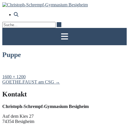
Skip
to
content
Puppe
Full
1600 × 1200
size
Post
GOETHE.FAUST am CSG
→
navigation
Kontakt
Christoph-Schrempf-Gymnasium Besigheim
Auf dem Kies 27
74354 Besigheim