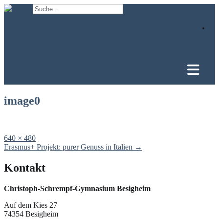
Skip
to
content
image0
Full
640 × 480
size
Post
Erasmus+ Projekt: purer Genuss in Italien
→
navigation
Kontakt
Christoph-Schrempf-Gymnasium Besigheim
Auf dem Kies 27
74354 Besigheim