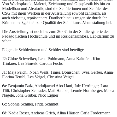
Von Wachsplastik, Malerei, Zeichnung und Gipsplastik bis hin zu
Modellbau und Aleatorik, sind die Schülerinnen und Schüler des
CSG mit ihren Werken in der Ausstellung sowohl zahlreich, als
auch vielseitig repräsentiert. Darüber hinaus tragen sie durch ihr
Können maßgeblich zur Qualität der Schulkunst-Veranstaltung bei.
Die Ausstellung ist noch bis zum 26.07. in der Studiengalerie der
Pädagogischen Hochschule und im Residenzschloss, Lapidarium zu
sehen.
Folgende Schülerinnen und Schüler sind beteiligt:
J2: Chloé Schweiker, Lena Pohlmann, Anna Kaltofen, Kim
Trinkner, Lea Simsek, Carolin Fuchs
J1: Maja Peichl, Noah Weiß, Timea Domscheit, Svea Gerber, Anna-
Florina Teufel, Lea Veigel, Christina Veigel
6a: Benjamin Balz, Abduljawad Abo Hani, Jule Herrlinger, Lara
Tlili, Christopher Schrader, Mati Hauber, Leonie Hornberger, Malea
Nägele, Jona Gruber, Nico Eigner
6c: Sophie Schiller, Frida Schmidt
6d: Nadia Roser, Andreas Grieb, Alina Häuser, Carla Frodermann