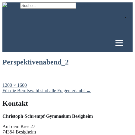
Skip
to
content
Perspektivenabend_2
Full
1200 × 1600
size
Post
Für die Berufswahl sind alle Fragen erlaubt
→
navigation
Kontakt
Christoph-Schrempf-Gymnasium Besigheim
Auf dem Kies 27
74354 Besigheim