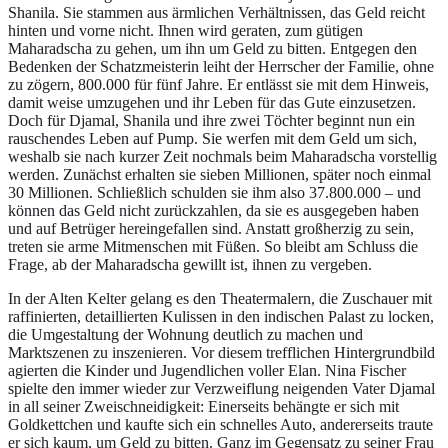
Shanila. Sie stammen aus ärmlichen Verhältnissen, das Geld reicht
hinten und vorne nicht. Ihnen wird geraten, zum gütigen
Maharadscha zu gehen, um ihn um Geld zu bitten. Entgegen den
Bedenken der Schatzmeisterin leiht der Herrscher der Familie, ohne
zu zögern, 800.000 für fünf Jahre. Er entlässt sie mit dem Hinweis,
damit weise umzugehen und ihr Leben für das Gute einzusetzen.
Doch für Djamal, Shanila und ihre zwei Töchter beginnt nun ein
rauschendes Leben auf Pump. Sie werfen mit dem Geld um sich,
weshalb sie nach kurzer Zeit nochmals beim Maharadscha vorstellig
werden. Zunächst erhalten sie sieben Millionen, später noch einmal
30 Millionen. Schließlich schulden sie ihm also 37.800.000 – und
können das Geld nicht zurückzahlen, da sie es ausgegeben haben
und auf Betrüger hereingefallen sind. Anstatt großherzig zu sein,
treten sie arme Mitmenschen mit Füßen. So bleibt am Schluss die
Frage, ab der Maharadscha gewillt ist, ihnen zu vergeben.
In der Alten Kelter gelang es den Theatermalern, die Zuschauer mit
raffinierten, detaillierten Kulissen in den indischen Palast zu locken,
die Umgestaltung der Wohnung deutlich zu machen und
Marktszenen zu inszenieren. Vor diesem trefflichen Hintergrundbild
agierten die Kinder und Jugendlichen voller Elan. Nina Fischer
spielte den immer wieder zur Verzweiflung neigenden Vater Djamal
in all seiner Zweischneidigkeit: Einerseits behängte er sich mit
Goldkettchen und kaufte sich ein schnelles Auto, andererseits traute
er sich kaum, um Geld zu bitten. Ganz im Gegensatz zu seiner Frau