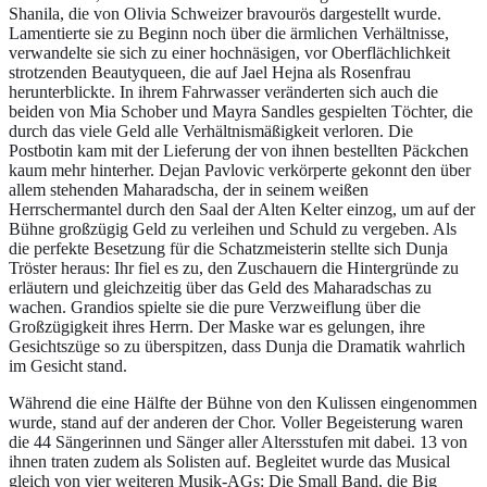
Shanila, die von Olivia Schweizer bravourös dargestellt wurde.
Lamentierte sie zu Beginn noch über die ärmlichen Verhältnisse,
verwandelte sie sich zu einer hochnäsigen, vor Oberflächlichkeit
strotzenden Beautyqueen, die auf Jael Hejna als Rosenfrau
herunterblickte. In ihrem Fahrwasser veränderten sich auch die
beiden von Mia Schober und Mayra Sandles gespielten Töchter, die
durch das viele Geld alle Verhältnismäßigkeit verloren. Die
Postbotin kam mit der Lieferung der von ihnen bestellten Päckchen
kaum mehr hinterher. Dejan Pavlovic verkörperte gekonnt den über
allem stehenden Maharadscha, der in seinem weißen
Herrschermantel durch den Saal der Alten Kelter einzog, um auf der
Bühne großzügig Geld zu verleihen und Schuld zu vergeben. Als
die perfekte Besetzung für die Schatzmeisterin stellte sich Dunja
Tröster heraus: Ihr fiel es zu, den Zuschauern die Hintergründe zu
erläutern und gleichzeitig über das Geld des Maharadschas zu
wachen. Grandios spielte sie die pure Verzweiflung über die
Großzügigkeit ihres Herrn. Der Maske war es gelungen, ihre
Gesichtszüge so zu überspitzen, dass Dunja die Dramatik wahrlich
im Gesicht stand.
Während die eine Hälfte der Bühne von den Kulissen eingenommen
wurde, stand auf der anderen der Chor. Voller Begeisterung waren
die 44 Sängerinnen und Sänger aller Altersstufen mit dabei. 13 von
ihnen traten zudem als Solisten auf. Begleitet wurde das Musical
gleich von vier weiteren Musik-AGs: Die Small Band, die Big