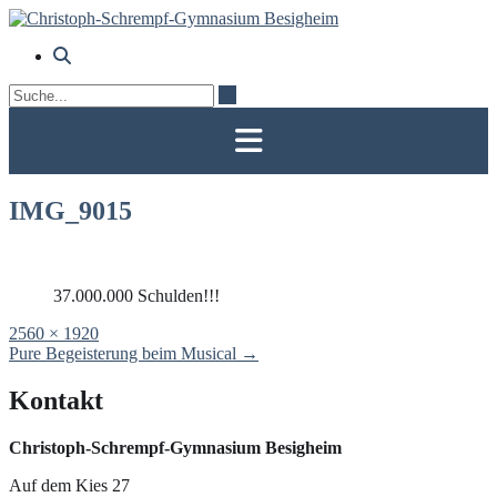
Skip
to
content
IMG_9015
37.000.000 Schulden!!!
Full
2560 × 1920
size
Post
Pure Begeisterung beim Musical
→
navigation
Kontakt
Christoph-Schrempf-Gymnasium Besigheim
Auf dem Kies 27