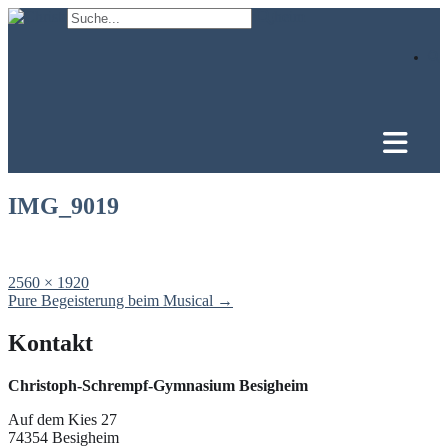
Skip
to
content
IMG_9019
Full
2560 × 1920
size
Post
Pure Begeisterung beim Musical
→
navigation
Kontakt
Christoph-Schrempf-Gymnasium Besigheim
Auf dem Kies 27
74354 Besigheim