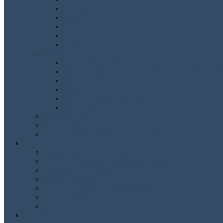
England
Frankreich
Italien
Ungarn
Israel
Profile
Naturwissenschaftlicher Zug
Das Profilfach IMP (Informatik-Mathematik-Physi
Sprachlicher Zug
Bilingualer Zug
Englisch: Stahlsche Methode
Streicherklasse 5 + 6
Präventionsarbeit
Lerncoaches
Schule ohne Rassismus – Schule mit Courage
Service
Beurlaubung / Entschuldigung
Leitbild / Hausordnung/ Handyregelung
Formulare / Downloads
Beratungsangebot
Schul- und Orientierungspraktikum
Unterrichtsmaterial
Schulweg
Neue Fünfer