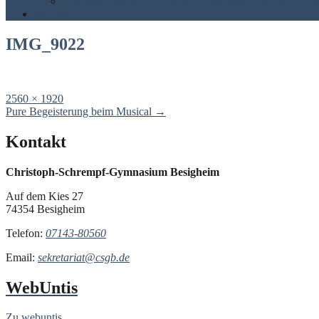
Informationen für zukünftige Fünftklässler und deren Elt
Podcast
IMG_9022
Full
2560 × 1920
size
Post
Pure Begeisterung beim Musical
→
navigation
Kontakt
Christoph-Schrempf-Gymnasium Besigheim
Auf dem Kies 27
74354 Besigheim
Telefon:
07143-80560
Email:
sekretariat@csgb.de
WebUntis
Zu webuntis