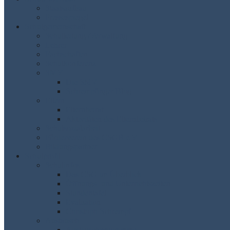
Staatsaufbau
Pressespiegel
Schulgemeinschaft
Schulleitung /Verwaltung
Lehrer
Fachschaften
Schulkonferenz
SMV
Die SMV
Schrempfinger Blog
Eltern
Elternbeirat
Aktivitäten des Elternbeirats
Schulsozialarbeit
Förderverein des CSGB e.V.
Bildungspartner
Schulprofil
Schulinfos
Das CSG im Überblick
Öffnungs- und Unterrichtszeiten
Stundentafel
Evaluation
Christoph Schrempf
Austausch
Austauschprogramme