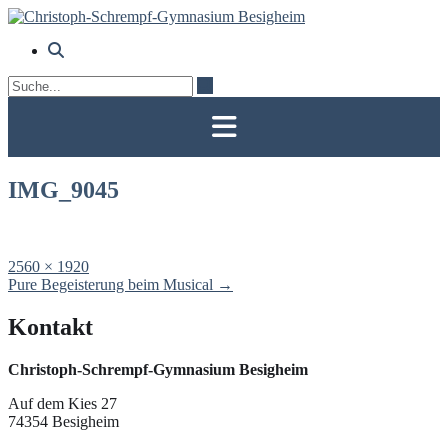
Skip
to
content
IMG_9045
Full
2560 × 1920
size
Post
Pure Begeisterung beim Musical
→
navigation
Kontakt
Christoph-Schrempf-Gymnasium Besigheim
Auf dem Kies 27
74354 Besigheim