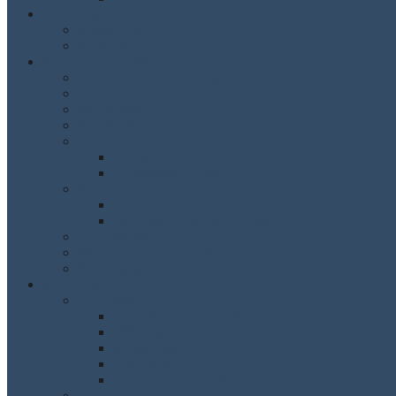
Schule als Staat
Staatsaufbau
Pressespiegel
Schulgemeinschaft
Schulleitung /Verwaltung
Lehrer
Fachschaften
Schulkonferenz
SMV
Die SMV
Schrempfinger Blog
Eltern
Elternbeirat
Aktivitäten des Elternbeirats
Schulsozialarbeit
Förderverein des CSGB e.V.
Bildungspartner
Schulprofil
Schulinfos
Das CSG im Überblick
Öffnungs- und Unterrichtszeiten
Stundentafel
Evaluation
Christoph Schrempf
Austausch