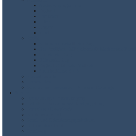
Austauschprogramme
England
Frankreich
Italien
Ungarn
Israel
Profile
Naturwissenschaftlicher Zug
Das Profilfach IMP (Informatik-Mathematik-Physi
Sprachlicher Zug
Bilingualer Zug
Englisch: Stahlsche Methode
Streicherklasse 5 + 6
Präventionsarbeit
Lerncoaches
Schule ohne Rassismus – Schule mit Courage
Service
Beurlaubung / Entschuldigung
Leitbild / Hausordnung/ Handyregelung
Formulare / Downloads
Beratungsangebot
Schul- und Orientierungspraktikum
Unterrichtsmaterial
Schulweg