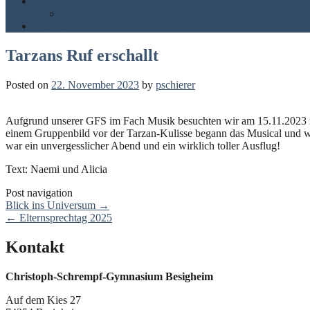
Neue Fünfer
Informationen für zukünftige Fünftklässler und deren Elt
Podcast
Tarzans Ruf erschallt
Posted on
22. November 2023
by
pschierer
Aufgrund unserer GFS im Fach Musik besuchten wir am 15.11.2023 mi
einem Gruppenbild vor der Tarzan-Kulisse begann das Musical und wir
war ein unvergesslicher Abend und ein wirklich toller Ausflug!
Text: Naemi und Alicia
Post navigation
Blick ins Universum
→
←
Elternsprechtag 2025
Kontakt
Christoph-Schrempf-Gymnasium Besigheim
Auf dem Kies 27