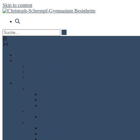
Skip to content
Kalender
Aktuelles
Schuljahreskalender PDF
DSB und WebUntis
itslearning
Schüler
Schulleben
AGs
Mittagspause / Nachmittag
Rund ums Abitur
Lernen
GFS Richtlinien
Berufsorientierung
Berufsfindung
Sozialpraktikum Klasse 9
Was soll ich studieren?