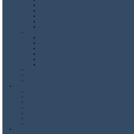
England
Frankreich
Italien
Ungarn
Israel
Profile
Naturwissenschaftlicher Zug
Das Profilfach IMP (Informatik-Mathematik-Physi
Sprachlicher Zug
Bilingualer Zug
Englisch: Stahlsche Methode
Streicherklasse 5 + 6
Präventionsarbeit
Lerncoaches
Schule ohne Rassismus – Schule mit Courage
Service
Beurlaubung / Entschuldigung
Leitbild / Hausordnung/ Handyregelung
Formulare / Downloads
Beratungsangebot
Schul- und Orientierungspraktikum
Unterrichtsmaterial
Schulweg
Neue Fünfer