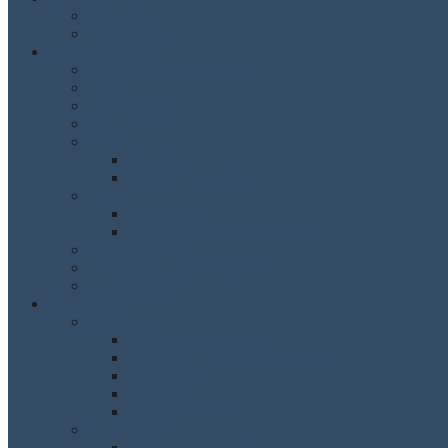
Staatsaufbau
Pressespiegel
Schulgemeinschaft
Schulleitung /Verwaltung
Lehrer
Fachschaften
Schulkonferenz
SMV
Die SMV
Schrempfinger Blog
Eltern
Elternbeirat
Aktivitäten des Elternbeirats
Schulsozialarbeit
Förderverein des CSGB e.V.
Bildungspartner
Schulprofil
Schulinfos
Das CSG im Überblick
Öffnungs- und Unterrichtszeiten
Stundentafel
Evaluation
Christoph Schrempf
Austausch
Austauschprogramme