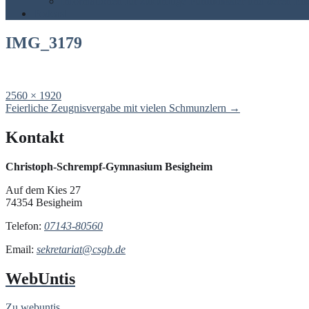
Informationen für zukünftige Fünftklässler und deren Elt
Podcast
IMG_3179
Full
2560 × 1920
size
Post
Feierliche Zeugnisvergabe mit vielen Schmunzlern
→
navigation
Kontakt
Christoph-Schrempf-Gymnasium Besigheim
Auf dem Kies 27
74354 Besigheim
Telefon:
07143-80560
Email:
sekretariat@csgb.de
WebUntis
Zu webuntis