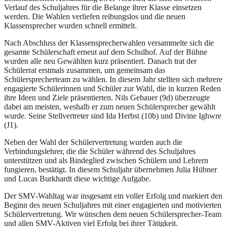
Verlauf des Schuljahres für die Belange ihrer Klasse einsetzen
werden. Die Wahlen verliefen reibungslos und die neuen
Klassensprecher wurden schnell ermittelt.
Nach Abschluss der Klassensprecherwahlen versammelte sich die
gesamte Schülerschaft erneut auf dem Schulhof. Auf der Bühne
wurden alle neu Gewählten kurz präsentiert. Danach trat der
Schülerrat erstmals zusammen, um gemeinsam das
Schülersprecherteam zu wählen. In diesem Jahr stellten sich mehrere
engagierte Schülerinnen und Schüler zur Wahl, die in kurzen Reden
ihre Ideen und Ziele präsentierten. Nils Gebauer (9d) überzeugte
dabei am meisten, weshalb er zum neuen Schülersprecher gewählt
wurde. Seine Stellvertreter sind Ida Herbst (10b) und Divine Ighwre
(J1).
Neben der Wahl der Schülervertretung wurden auch die
Verbindungslehrer, die die Schüler während des Schuljahres
unterstützen und als Bindeglied zwischen Schülern und Lehrern
fungieren, bestätigt. In diesem Schuljahr übernehmen Julia Hübner
und Lucas Burkhardt diese wichtige Aufgabe.
Der SMV-Wahltag war insgesamt ein voller Erfolg und markiert den
Beginn des neuen Schuljahres mit einer engagierten und motivierten
Schülervertretung. Wir wünschen dem neuen Schülersprecher-Team
und allen SMV-Aktiven viel Erfolg bei ihrer Tätigkeit.