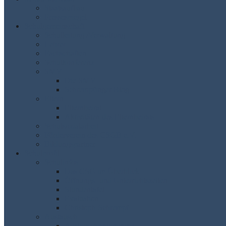
Staatsaufbau
Pressespiegel
Schulgemeinschaft
Schulleitung /Verwaltung
Lehrer
Fachschaften
Schulkonferenz
SMV
Die SMV
Schrempfinger Blog
Eltern
Elternbeirat
Aktivitäten des Elternbeirats
Schulsozialarbeit
Förderverein des CSGB e.V.
Bildungspartner
Schulprofil
Schulinfos
Das CSG im Überblick
Öffnungs- und Unterrichtszeiten
Stundentafel
Evaluation
Christoph Schrempf
Austausch
Austauschprogramme