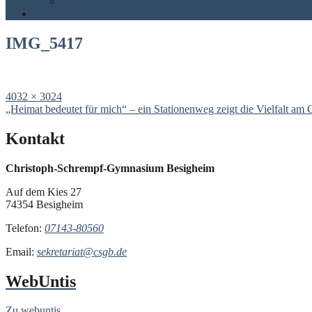
Informationen für zukünftige Fünftklässler und deren Elt
Podcast
IMG_5417
Full
4032 × 3024
size
Post
„Heimat bedeutet für mich“ – ein Stationenweg zeigt die Vielfalt a
navigation
Kontakt
Christoph-Schrempf-Gymnasium Besigheim
Auf dem Kies 27
74354 Besigheim
Telefon:
07143-80560
Email:
sekretariat@csgb.de
WebUntis
Zu webuntis