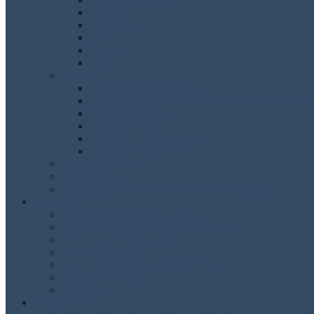
England
Frankreich
Italien
Ungarn
Israel
Profile
Naturwissenschaftlicher Zug
Das Profilfach IMP (Informatik-Mathematik-Physi
Sprachlicher Zug
Bilingualer Zug
Englisch: Stahlsche Methode
Streicherklasse 5 + 6
Präventionsarbeit
Lerncoaches
Schule ohne Rassismus – Schule mit Courage
Service
Beurlaubung / Entschuldigung
Leitbild / Hausordnung/ Handyregelung
Formulare / Downloads
Beratungsangebot
Schul- und Orientierungspraktikum
Unterrichtsmaterial
Schulweg
Neue Fünfer