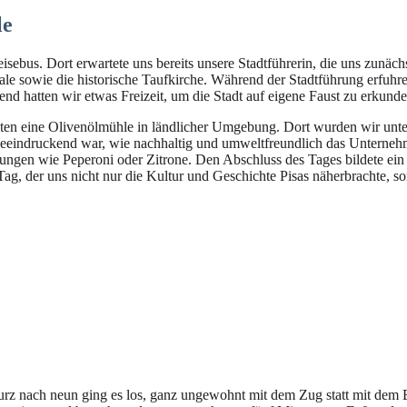
le
ebus. Dort erwartete uns bereits unsere Stadtführerin, die uns zunäch
le sowie die historische Taufkirche. Während der Stadtführung erfuhren
nd hatten wir etwas Freizeit, um die Stadt auf eigene Faust zu erkund
hten eine Olivenölmühle in ländlicher Umgebung. Dort wurden wir unte
eeindruckend war, wie nachhaltig und umweltfreundlich das Unternehm
ungen wie Peperoni oder Zitrone. Den Abschluss des Tages bildete ein
g, der uns nicht nur die Kultur und Geschichte Pisas näherbrachte, son
kurz nach neun ging es los, ganz ungewohnt mit dem Zug statt mit dem B