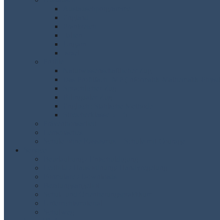
Austauschprogramme
England
Frankreich
Italien
Ungarn
Israel
Profile
Naturwissenschaftlicher Zug
Das Profilfach IMP (Informatik-Mathematik-Physi
Sprachlicher Zug
Bilingualer Zug
Englisch: Stahlsche Methode
Streicherklasse 5 + 6
Präventionsarbeit
Lerncoaches
Schule ohne Rassismus – Schule mit Courage
Service
Beurlaubung / Entschuldigung
Leitbild / Hausordnung/ Handyregelung
Formulare / Downloads
Beratungsangebot
Schul- und Orientierungspraktikum
Unterrichtsmaterial
Schulweg