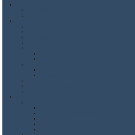
Schule als Staat
Staatsaufbau
Pressespiegel
Schulgemeinschaft
Schulleitung /Verwaltung
Lehrer
Fachschaften
Schulkonferenz
SMV
Die SMV
Schrempfinger Blog
Eltern
Elternbeirat
Aktivitäten des Elternbeirats
Schulsozialarbeit
Förderverein des CSGB e.V.
Bildungspartner
Schulprofil
Schulinfos
Das CSG im Überblick
Öffnungs- und Unterrichtszeiten
Stundentafel
Evaluation
Christoph Schrempf
Austausch