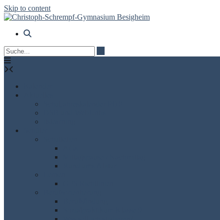
Skip to content
Kalender
Aktuelles
Schuljahreskalender PDF
DSB und WebUntis
itslearning
Schüler
Schulleben
AGs
Mittagspause / Nachmittag
Rund ums Abitur
Lernen
GFS Richtlinien
Berufsorientierung
Berufsfindung
Sozialpraktikum Klasse 9
Was soll ich studieren?