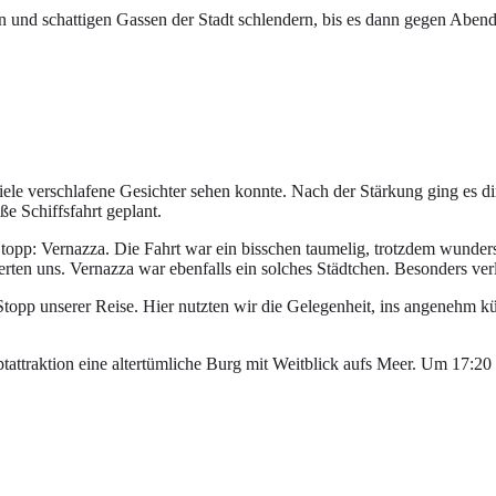
en und schattigen Gassen der Stadt schlendern, bis es dann gegen Aben
le verschlafene Gesichter sehen konnte. Nach der Stärkung ging es dire
 Schiffsfahrt geplant.
opp: Vernazza. Die Fahrt war ein bisschen taumelig, trotzdem wunders
erten uns. Vernazza war ebenfalls ein solches Städtchen. Besonders ve
topp unserer Reise. Hier nutzten wir die Gelegenheit, ins angenehm kü
tattraktion eine altertümliche Burg mit Weitblick aufs Meer. Um 17:2