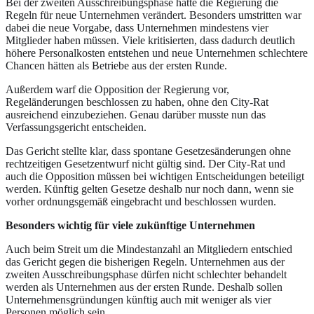
Bei der zweiten Ausschreibungsphase hatte die Regierung die
Regeln für neue Unternehmen verändert. Besonders umstritten war
dabei die neue Vorgabe, dass Unternehmen mindestens vier
Mitglieder haben müssen. Viele kritisierten, dass dadurch deutlich
höhere Personalkosten entstehen und neue Unternehmen schlechtere
Chancen hätten als Betriebe aus der ersten Runde.
Außerdem warf die Opposition der Regierung vor,
Regeländerungen beschlossen zu haben, ohne den City-Rat
ausreichend einzubeziehen. Genau darüber musste nun das
Verfassungsgericht entscheiden.
Das Gericht stellte klar, dass spontane Gesetzesänderungen ohne
rechtzeitigen Gesetzentwurf nicht gültig sind. Der City-Rat und
auch die Opposition müssen bei wichtigen Entscheidungen beteiligt
werden. Künftig gelten Gesetze deshalb nur noch dann, wenn sie
vorher ordnungsgemäß eingebracht und beschlossen wurden.
Besonders wichtig für viele zukünftige Unternehmen
Auch beim Streit um die Mindestanzahl an Mitgliedern entschied
das Gericht gegen die bisherigen Regeln. Unternehmen aus der
zweiten Ausschreibungsphase dürfen nicht schlechter behandelt
werden als Unternehmen aus der ersten Runde. Deshalb sollen
Unternehmensgründungen künftig auch mit weniger als vier
Personen möglich sein.