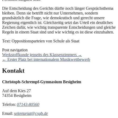
Die Entscheidung des Gerichts dürfte noch länger Gesprächsthema
bleiben. Denn sie betrifft nicht nur Unternehmen, sondern
grundsätzlich die Frage, wie demokratisch und gerecht unsere
Regierung eigentlich ist. Gleichzeitig setzt das Urteil ein deutliches
Zeichen dafür, wie wichtig transparente Entscheidungen und gleiche
Regeln in einem Staat sind und wie wichtig es ist diese einzuhalten.
Text: Oppositionsparteien von Schule als Staat
Post navigation
Werkstoffkunde jenseits des Klassenzimmers
→
←
Erster Platz bei internationalem Musikwettbewerb
Kontakt
Christoph-Schrempf-Gymnasium Besigheim
Auf dem Kies 27
74354 Besigheim
Telefon:
07143-80560
Email:
sekretariat@csgb.de