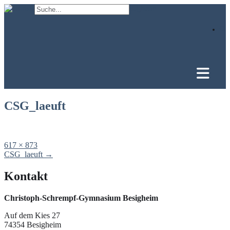
Skip
to
content
CSG_laeuft
Full
617 × 873
size
Post
CSG_laeuft
→
navigation
Kontakt
Christoph-Schrempf-Gymnasium Besigheim
Auf dem Kies 27
74354 Besigheim