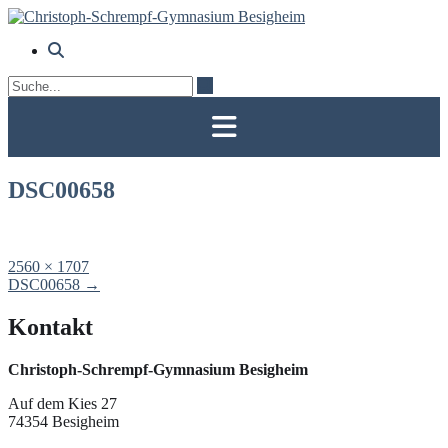
Skip
to
content
DSC00658
Full
2560 × 1707
size
Post
DSC00658
→
navigation
Kontakt
Christoph-Schrempf-Gymnasium Besigheim
Auf dem Kies 27
74354 Besigheim