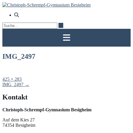
Skip
to
content
IMG_2497
Full
425 × 283
size
Post
IMG_2497
→
navigation
Kontakt
Christoph-Schrempf-Gymnasium Besigheim
Auf dem Kies 27
74354 Besigheim