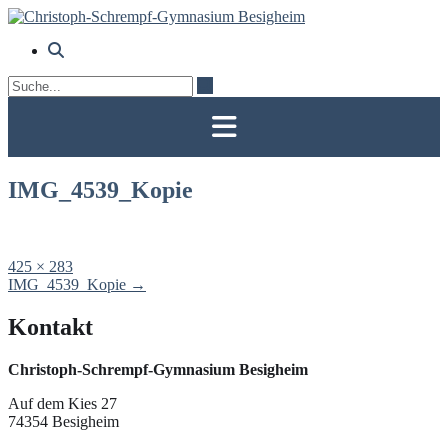
Skip
to
content
IMG_4539_Kopie
Full
425 × 283
size
Post
IMG_4539_Kopie
→
navigation
Kontakt
Christoph-Schrempf-Gymnasium Besigheim
Auf dem Kies 27
74354 Besigheim