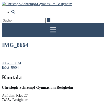
Skip
to
content
IMG_8664
Full
4032 × 3024
size
Post
IMG_8664
→
navigation
Kontakt
Christoph-Schrempf-Gymnasium Besigheim
Auf dem Kies 27
74354 Besigheim