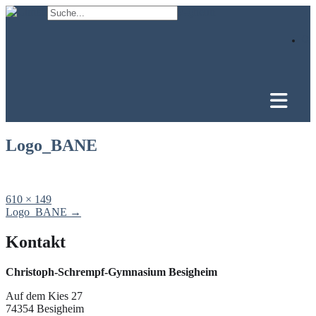
Skip
to
content
Logo_BANE
Full
610 × 149
size
Post
Logo_BANE
→
navigation
Kontakt
Christoph-Schrempf-Gymnasium Besigheim
Auf dem Kies 27
74354 Besigheim