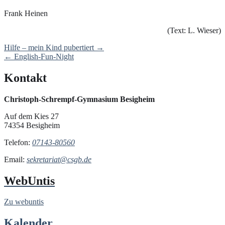
Frank Heinen
(Text: L. Wieser)
Post
Hilfe – mein Kind pubertiert
→
navigation
←
English-Fun-Night
Kontakt
Christoph-Schrempf-Gymnasium Besigheim
Auf dem Kies 27
74354 Besigheim
Telefon:
07143-80560
Email:
sekretariat@csgb.de
WebUntis
Zu webuntis
Kalender