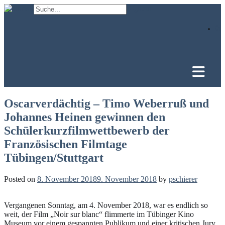
Skip
to
content
Oscarverdächtig – Timo Weberruß und
Johannes Heinen gewinnen den
Schülerkurzfilmwettbewerb der
Französischen Filmtage
Tübingen/Stuttgart
Posted on
8. November 2018
9. November 2018
by
pschierer
Vergangenen Sonntag, am 4. November 2018, war es endlich so
weit, der Film „Noir sur blanc“ flimmerte im Tübinger Kino
Museum vor einem gespannten Publikum und einer kritischen Jury