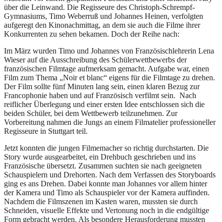
über die Leinwand. Die Regisseure des Christoph-Schrempf-
Gymnasiums, Timo Weberruß und Johannes Heinen, verfolgten
aufgeregt den Kinonachmittag, an dem sie auch die Filme ihrer
Konkurrenten zu sehen bekamen. Doch der Reihe nach:
Im März wurden Timo und Johannes von Französischlehrerin Lena
Wieser auf die Ausschreibung des Schülerwettbewerbs der
französischen Filmtage aufmerksam gemacht. Aufgabe war, einen
Film zum Thema „Noir et blanc“ eigens für die Filmtage zu drehen.
Der Film sollte fünf Minuten lang sein, einen klaren Bezug zur
Francophonie haben und auf Französisch verfilmt sein. Nach
reiflicher Überlegung und einer ersten Idee entschlossen sich die
beiden Schüler, bei dem Wettbewerb teilzunehmen. Zur
Vorbereitung nahmen die Jungs an einem Filmatelier professioneller
Regisseure in Stuttgart teil.
Jetzt konnten die jungen Filmemacher so richtig durchstarten. Die
Story wurde ausgearbeitet, ein Drehbuch geschrieben und ins
Französische übersetzt. Zusammen suchten sie nach geeigneten
Schauspielern und Drehorten. Nach dem Verfassen des Storyboards
ging es ans Drehen. Dabei konnte man Johannes vor allem hinter
der Kamera und Timo als Schauspieler vor der Kamera auffinden.
Nachdem die Filmszenen im Kasten waren, mussten sie durch
Schneiden, visuelle Effekte und Vertonung noch in die endgültige
Form gebracht werden. Als besondere Herausforderung mussten