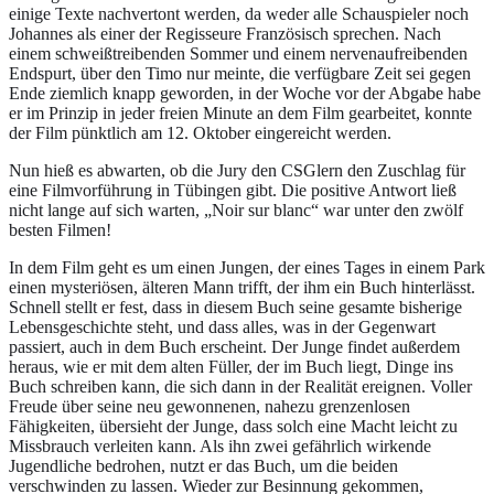
einige Texte nachvertont werden, da weder alle Schauspieler noch
Johannes als einer der Regisseure Französisch sprechen. Nach
einem schweißtreibenden Sommer und einem nervenaufreibenden
Endspurt, über den Timo nur meinte, die verfügbare Zeit sei gegen
Ende ziemlich knapp geworden, in der Woche vor der Abgabe habe
er im Prinzip in jeder freien Minute an dem Film gearbeitet, konnte
der Film pünktlich am 12. Oktober eingereicht werden.
Nun hieß es abwarten, ob die Jury den CSGlern den Zuschlag für
eine Filmvorführung in Tübingen gibt. Die positive Antwort ließ
nicht lange auf sich warten, „Noir sur blanc“ war unter den zwölf
besten Filmen!
In dem Film geht es um einen Jungen, der eines Tages in einem Park
einen mysteriösen, älteren Mann trifft, der ihm ein Buch hinterlässt.
Schnell stellt er fest, dass in diesem Buch seine gesamte bisherige
Lebensgeschichte steht, und dass alles, was in der Gegenwart
passiert, auch in dem Buch erscheint. Der Junge findet außerdem
heraus, wie er mit dem alten Füller, der im Buch liegt, Dinge ins
Buch schreiben kann, die sich dann in der Realität ereignen. Voller
Freude über seine neu gewonnenen, nahezu grenzenlosen
Fähigkeiten, übersieht der Junge, dass solch eine Macht leicht zu
Missbrauch verleiten kann. Als ihn zwei gefährlich wirkende
Jugendliche bedrohen, nutzt er das Buch, um die beiden
verschwinden zu lassen. Wieder zur Besinnung gekommen,