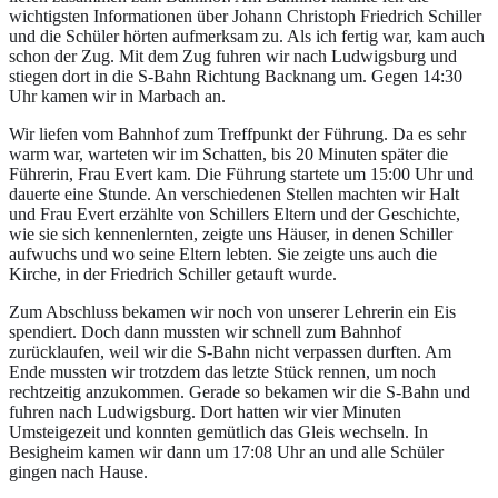
wichtigsten Informationen über Johann Christoph Friedrich Schiller
und die Schüler hörten aufmerksam zu. Als ich fertig war, kam auch
schon der Zug. Mit dem Zug fuhren wir nach Ludwigsburg und
stiegen dort in die S-Bahn Richtung Backnang um. Gegen 14:30
Uhr kamen wir in Marbach an.
Wir liefen vom Bahnhof zum Treffpunkt der Führung. Da es sehr
warm war, warteten wir im Schatten, bis 20 Minuten später die
Führerin, Frau Evert kam. Die Führung startete um 15:00 Uhr und
dauerte eine Stunde. An verschiedenen Stellen machten wir Halt
und Frau Evert erzählte von Schillers Eltern und der Geschichte,
wie sie sich kennenlernten, zeigte uns Häuser, in denen Schiller
aufwuchs und wo seine Eltern lebten. Sie zeigte uns auch die
Kirche, in der Friedrich Schiller getauft wurde.
Zum Abschluss bekamen wir noch von unserer Lehrerin ein Eis
spendiert. Doch dann mussten wir schnell zum Bahnhof
zurücklaufen, weil wir die S-Bahn nicht verpassen durften. Am
Ende mussten wir trotzdem das letzte Stück rennen, um noch
rechtzeitig anzukommen. Gerade so bekamen wir die S-Bahn und
fuhren nach Ludwigsburg. Dort hatten wir vier Minuten
Umsteigezeit und konnten gemütlich das Gleis wechseln. In
Besigheim kamen wir dann um 17:08 Uhr an und alle Schüler
gingen nach Hause.