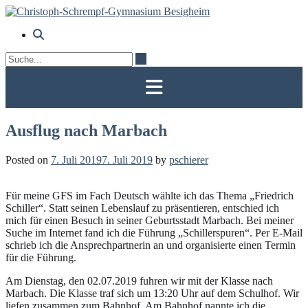
Skip
to
content
Ausflug nach Marbach
Posted on
7. Juli 2019
7. Juli 2019
by
pschierer
Für meine GFS im Fach Deutsch wählte ich das Thema „Friedrich
Schiller“. Statt seinen Lebenslauf zu präsentieren, entschied ich
mich für einen Besuch in seiner Geburtsstadt Marbach. Bei meiner
Suche im Internet fand ich die Führung „Schillerspuren“. Per E-Mail
schrieb ich die Ansprechpartnerin an und organisierte einen Termin
für die Führung.
Am Dienstag, den 02.07.2019 fuhren wir mit der Klasse nach
Marbach. Die Klasse traf sich um 13:20 Uhr auf dem Schulhof. Wir
liefen zusammen zum Bahnhof. Am Bahnhof nannte ich die