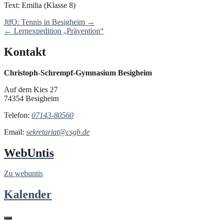
Text: Emilia (Klasse 8)
Post
JtfO: Tennis in Besigheim
→
navigation
←
Lernexpedition „Prävention“
Kontakt
Christoph-Schrempf-Gymnasium Besigheim
Auf dem Kies 27
74354 Besigheim
Telefon:
07143-80560
Email:
sekretariat@csgb.de
WebUntis
Zu webuntis
Kalender