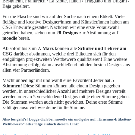
Besigheim, Frankreich / La Motte, Italien / Triggiano und Ungarn /
Baja gekeltert.
Für die Flasche sind wir auf der Suche nach einem Etikett. Viele
fleißige und kreative Designer/innen und Künstler/innen haben am
CSG Entwürfe gestaltet. Nachdem wir eine erste Vorauswahl
getroffen haben, stehen nun
28 Designs
zur Abstimmung auf
moodle
bereit.
Ab sofort bis zum
7. März
können alle
Schüler und Lehrer am
CSG
darüber abstimmen, welche drei Etiketten sich für den
endgültigen projektweiten Wettbewerb qualifizieren! Eine weitere
Abstimmung erfolgt dann anschließend mit den besten Designs aus
allen vier Partnerländern.
Macht unbedingt mit und wählt eure Favoriten! Jeder hat
5
Stimmen
! Diese Stimmen können alle einem Design gegeben
werden, in unterschiedlicher Anzahl auf mehrere Designs verteilt
werden oder an 5 verschiedene Designs mit je einer Stimme gehen.
Die Stimmen werden auch nicht gewichtet. Deine erste Stimme
zählt genauso viel wie deine fünfte Stimme.
Also los geht’s! Logge dich bei moodle ein und gehe auf „Erasmus-Etiketten-
Wettbewerb“ oder folge einfach diesem Link: