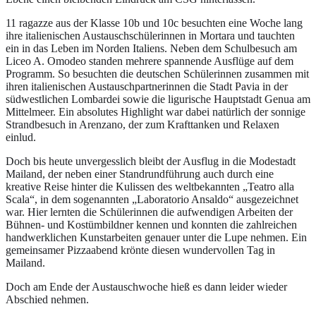
11 ragazze aus der Klasse 10b und 10c besuchten eine Woche lang
ihre italienischen Austauschschülerinnen in Mortara und tauchten
ein in das Leben im Norden Italiens. Neben dem Schulbesuch am
Liceo A. Omodeo standen mehrere spannende Ausflüge auf dem
Programm. So besuchten die deutschen Schülerinnen zusammen mit
ihren italienischen Austauschpartnerinnen die Stadt Pavia in der
südwestlichen Lombardei sowie die ligurische Hauptstadt Genua am
Mittelmeer. Ein absolutes Highlight war dabei natürlich der sonnige
Strandbesuch in Arenzano, der zum Krafttanken und Relaxen
einlud.
Doch bis heute unvergesslich bleibt der Ausflug in die Modestadt
Mailand, der neben einer Standrundführung auch durch eine
kreative Reise hinter die Kulissen des weltbekannten „Teatro alla
Scala“, in dem sogenannten „Laboratorio Ansaldo“ ausgezeichnet
war. Hier lernten die Schülerinnen die aufwendigen Arbeiten der
Bühnen- und Kostümbildner kennen und konnten die zahlreichen
handwerklichen Kunstarbeiten genauer unter die Lupe nehmen. Ein
gemeinsamer Pizzaabend krönte diesen wundervollen Tag in
Mailand.
Doch am Ende der Austauschwoche hieß es dann leider wieder
Abschied nehmen.